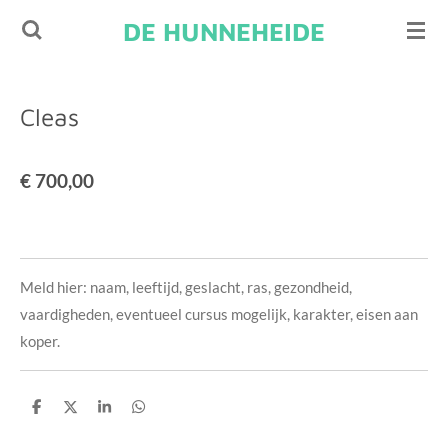
Ga
DE HUNNEHEIDE
direct
naar
de
Cleas
hoofdinhoud
€ 700,00
Meld hier: naam, leeftijd, geslacht, ras, gezondheid,
vaardigheden, eventueel cursus mogelijk, karakter, eisen aan
koper.
D
D
S
D
e
e
h
e
l
e
a
l