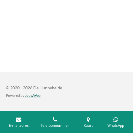
e
l
r
e
n
e
n
© 2020 - 2026 De Hunneheide
Powered by
JouwWeb
E-mailadres
Telefoonnummer
Kaart
WhatsApp