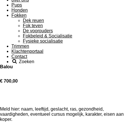
Pups
Honden
Fokken
Dek reuen
Fok teven
De voorouders
Fokbeleid & Socialisatie
Fysieke socialisatie
Trimmen
Klachtenportaal
Contact
Zoeken
Balou
€ 700,00
Meld hier: naam, leeftijd, geslacht, ras, gezondheid,
vaardigheden, eventueel cursus mogelijk, karakter, eisen aan
koper.